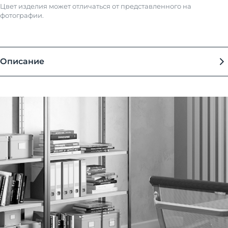
Цвет изделия может отличаться от представленного на
фотографии.
Описание
Столы офисные на металлокаркасе предназначены для самого
широкого использования дома и на работе, обустройстве
офисов, аудиторий, переговорных, школ. Удобны и просты в
эксплуатации.
Столешница - ламинированная плита ДСтП 25 мм, с
лазерной ABS кромкой толщиной 2 мм с полимерным
функциональным слоем (Германия), которая
обеспечивает эффект нулевого шва и улучшает
влагостойкость и термостойкость столешницы
Опоры металлические - две П-образные опоры из труб
сечением 60*30 мм