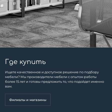
Две металлические траверсы
Соединение деталей металлокаркаса при помощи
винтов
Порошковое покрытие муар
Опоры со скрытой регулировкой по высоте
Поставляется в разобранном виде
Где купить
Особенности:
Визуально «парящая» столешница с отрывом от опор
Ищете качественное и доступное решение по подбору
стола
мебели? Мы производители мебели с опытом работы
более 15 лет и готовы предложить то, что подойдет именно
Жесткость конструкции обеспечивает уникальная
вам.
система крепления элементов металлокаркаса
Филиалы и магазины
Возможность установки настольных экранов и
защитных панелей (в комплект стола не входят)