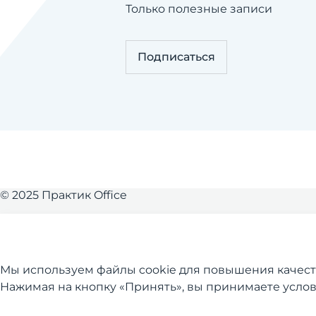
Только полезные записи
Подписаться
© 2025 Практик Office
Обращаем ваше внимание на то, что данный
сайт носит исключительно информационный
характер и ни при каких условиях не является
Мы используем файлы cookie для повышения качест
публичной офертой, определяемой
Нажимая на кнопку «Принять», вы принимаете усло
положениями Статьи 437 (2) Гражданского
кодекса Российской Федерации.