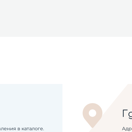
Г
ения в каталоге.
Адр