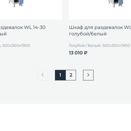
здевалок WL 14-30
Шкаф для раздевалок WL
лый
голубой/белый
й, 500x300x1900
Голубой / Белый, 500x300x1900
13 010 ₽
1
2