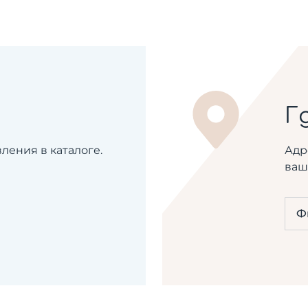
Г
ения в каталоге.
Адр
ваш
Ф