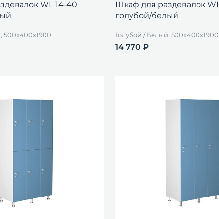
здевалок WL 14-40
Шкаф для раздевалок WL
лый
голубой/белый
й, 500x400x1900
Голубой / Белый, 500x400x1900
14 770 ₽