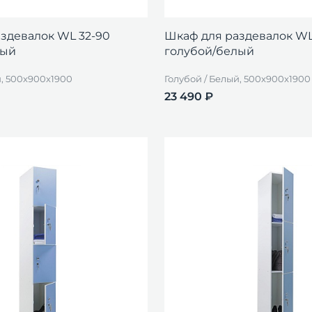
здевалок WL 32-90
Шкаф для раздевалок WL
лый
голубой/белый
й, 500x900x1900
Голубой / Белый, 500x900x1900
23 490 ₽