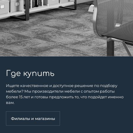
Две металлические траверсы
Соединение деталей металлокаркаса при помощи
винтов
Порошковое покрытие муар
Опоры со скрытой регулировкой по высоте
Поставляется в разобранном виде
Где купить
Особенности:
Визуально «парящая» столешница с отрывом от опор
Ищете качественное и доступное решение по подбору
стола
мебели? Мы производители мебели с опытом работы
более 15 лет и готовы предложить то, что подойдет именно
Жесткость конструкции обеспечивает уникальная
вам.
система крепления элементов металлокаркаса
Филиалы и магазины
Возможность установки настольных экранов и
защитных панелей (в комплект стола не входят)