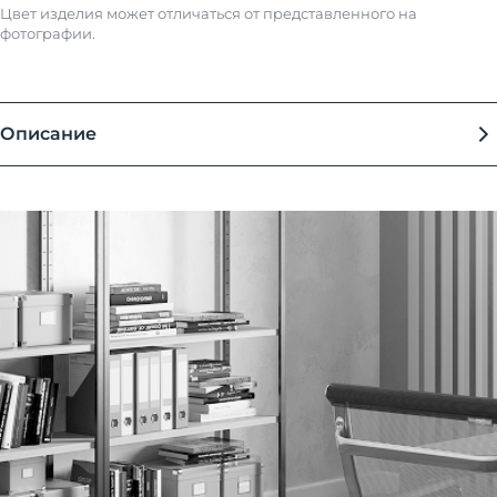
Цвет изделия может отличаться от представленного на
фотографии.
Описание
Столы офисные на металлокаркасе предназначены для самого
широкого использования дома и на работе, обустройстве
офисов, аудиторий, переговорных, школ. Удобны и просты в
эксплуатации.
Столешница - ламинированная плита ДСтП 25 мм, с
лазерной ABS кромкой толщиной 2 мм с полимерным
функциональным слоем (Германия), которая
обеспечивает эффект нулевого шва и улучшает
влагостойкость и термостойкость столешницы
Опоры металлические - две П-образные опоры из труб
сечением 60*30 мм